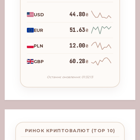
44.80
USD
₴
51.63
EUR
₴
12.00
PLN
₴
60.28
GBP
₴
Останнє оновлення: 01:32:13
РИНОК КРИПТОВАЛЮТ (TOP 10)