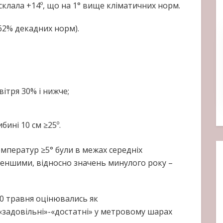
склала +14º, що на 1° вище кліматичних норм.
-62% декадних норм).
вітря 30% і нижче;
бині 10 см ≥25º.
мператур ≥5° були в межах середніх
 меншими, відносно значень минулого року –
0 травня оцінювались як
«задовільні»-«достатні» у метровому шарах