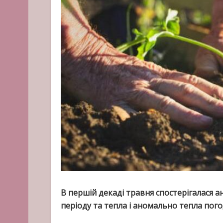
В першій декаді травня спостерігалася а
періоду та тепла і аномально тепла пого