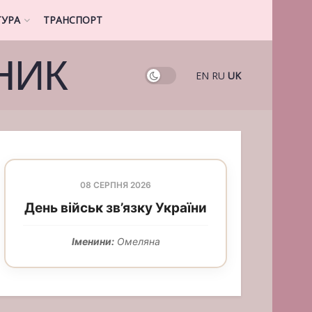
ТУРА
ТРАНСПОРТ
НИК
EN
RU
UK
08 СЕРПНЯ 2026
День військ зв’язку України
Іменини:
Омеляна