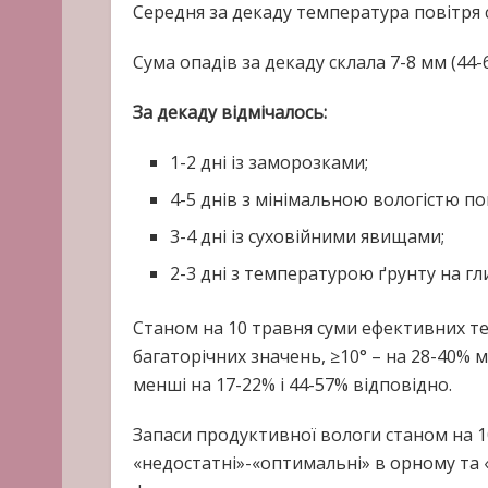
Середня за декаду температура повітря 
Cума опадів за декаду склала 7-8 мм (44
За декаду відмічалось:
1-2 дні із заморозками;
4-5 днів з мінімальною вологістю по
3-4 дні із суховійними явищами;
2-3 дні з температурою ґрунту на гли
Станом на 10 травня суми ефективних те
багаторічних значень, ≥10° – на 28-40%
менші на 17-22% і 44-57% відповідно.
Запаси продуктивної вологи станом на 1
«недостатні»-«оптимальні» в орному та 