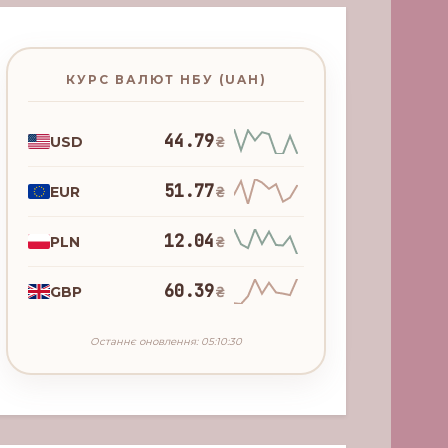
КУРС ВАЛЮТ НБУ (UAH)
44.79
USD
₴
51.77
EUR
₴
12.04
PLN
₴
60.39
GBP
₴
Останнє оновлення: 05:10:30