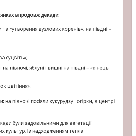
лянках впродовж декади:
» та «утворення вузлових коренів», на півдні –
а суцвіть»;
і на півночі, яблуні і вишні на півдні – «кінець
ток цвітіння».
на півночі посіяли кукурудзу і огірки, в центрі
ади були задовільними для вегетації
их культур. Із надходженням тепла