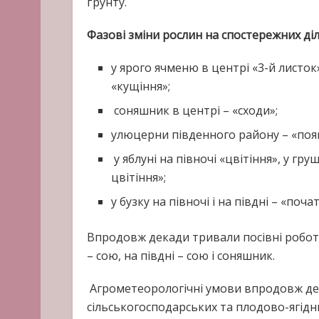
ґрунту.
Фазові зміни рослин на спостережних ді
у ярого ячменю в центрі «3-й листок
«кущіння»;
соняшник в центрі – «сходи»;
улюцерни південного району – «появ
у яблуні на півночі «цвітіння», у груш
цвітіння»;
у бузку на півночі і на півдні – «поча
Впродовж декади тривали посівні роботи: 
– сою, на півдні – сою і соняшник.
Агрометеорологічні умови впродовж дек
сільськогосподарських та плодово-ягідн