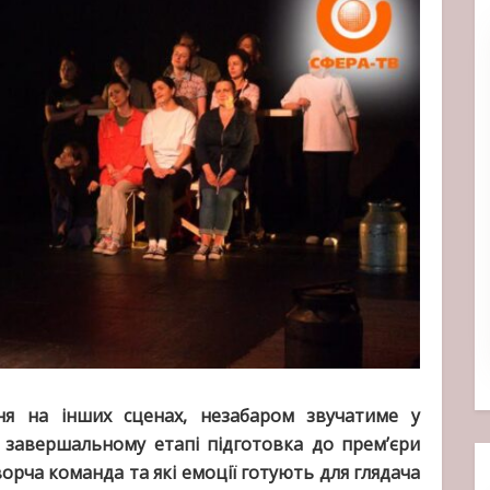
ня на інших сценах, незабаром звучатиме у
 завершальному етапі підготовка до прем’єри
орча команда та які емоції готують для глядача