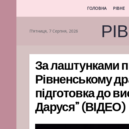
ГОЛОВНА
РІВНЕ
РІ
П’ятниця, 7 Серпня, 2026
За лаштунками п
Рівненському др
підготовка до в
Даруся” (ВІДЕО) 