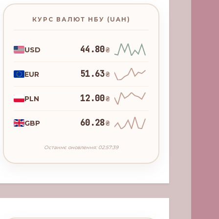
КУРС ВАЛЮТ НБУ (UAH)
44.80
USD
₴
51.63
EUR
₴
12.00
PLN
₴
60.28
GBP
₴
Останнє оновлення: 02:57:39