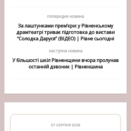
попередня новина
За лаштунками прем’єри: у Рівненському
драмтеатрі триває підготовка до вистави
“Солодка Даруся” (ВІДЕО) | Рівне сьогодні
наступна новина
У більшості шкіл Рівненщини вчора пролунав
останній дзвоник | Рівненшина
07 СЕРПНЯ 2026