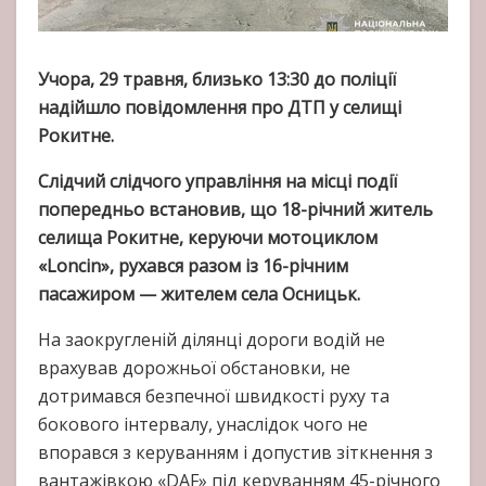
Учора, 29 травня, близько 13:30 до поліції
надійшло повідомлення про ДТП у селищі
Рокитне.
Слідчий слідчого управління на місці події
попередньо встановив, що 18-річний житель
селища Рокитне, керуючи мотоциклом
«Loncin», рухався разом із 16-річним
пасажиром — жителем села Осницьк.
На заокругленій ділянці дороги водій не
врахував дорожньої обстановки, не
дотримався безпечної швидкості руху та
бокового інтервалу, унаслідок чого не
впорався з керуванням і допустив зіткнення з
вантажівкою «DAF» під керуванням 45-річного