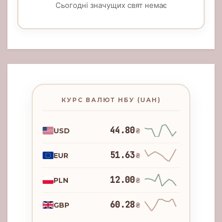
Сьогодні значущих свят немає
КУРС ВАЛЮТ НБУ (UAH)
44.80
USD
₴
51.63
EUR
₴
12.00
PLN
₴
60.28
GBP
₴