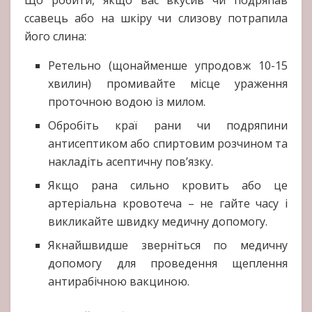
Що робити, якщо вас вкусив чи подряпав
ссавець або на шкіру чи слизову потрапила
його слина:
Ретельно (щонайменше упродовж 10-15
хвилин) промивайте місце ураження
проточною водою із милом.
Обробіть краї рани чи подряпини
антисептиком або спиртовим розчином та
накладіть асептичну пов’язку.
Якщо рана сильно кровить або це
артеріальна кровотеча – не гайте часу і
викликайте швидку медичну допомогу.
Якнайшвидше зверніться по медичну
допомогу для проведення щеплення
антирабічною вакциною.