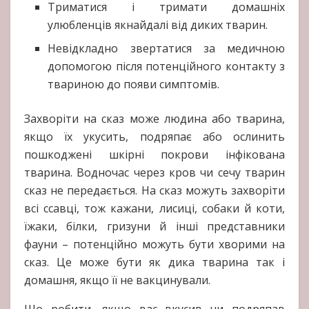
Триматися і тримати домашніх
улюбленців якнайдалі від диких тварин.
Невідкладно звертатися за медичною
допомогою після потенційного контакту з
твариною до появи симптомів.
Захворіти на сказ може людина або тварина,
якщо їх укусить, подряпає або ослинить
пошкоджені шкірні покрови інфікована
тварина. Водночас через кров чи сечу тварин
сказ не передається. На сказ можуть захворіти
всі ссавці, тож кажани, лисиці, собаки й коти,
їжаки, білки, гризуни й інші представники
фауни – потенційно можуть бути хворими на
сказ. Це може бути як дика тварина так і
домашня, якщо її не вакцинували.