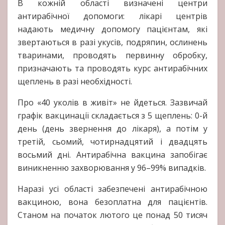
В кожній області визначені центри
антирабічної допомоги: лікарі центрів
надають медичну допомогу пацієнтам, які
звертаються в разі укусів, подряпин, ослинень
тваринами, проводять первинну обробку,
призначають та проводять курс антирабічних
щеплень в разі необхідності.
Про «40 уколів в живіт» не йдеться. Зазвичай
графік вакцинації складається з 5 щеплень: 0-й
день (день звернення до лікаря), а потім у
третій, сьомий, чотирнадцятий і двадцять
восьмий дні. Антирабічна вакцина запобігає
виникненню захворювання у 96–99% випадків.
Наразі усі області забезпечені антирабічною
вакциною, вона безоплатна для пацієнтів.
Станом на початок лютого це понад 50 тисяч