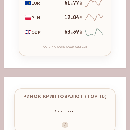
51.77
EUR
₴
12.04
PLN
₴
60.39
GBP
₴
Останнє оновлення: 05:30:23
РИНОК КРИПТОВАЛЮТ (TOP 10)
Оновлення...
i