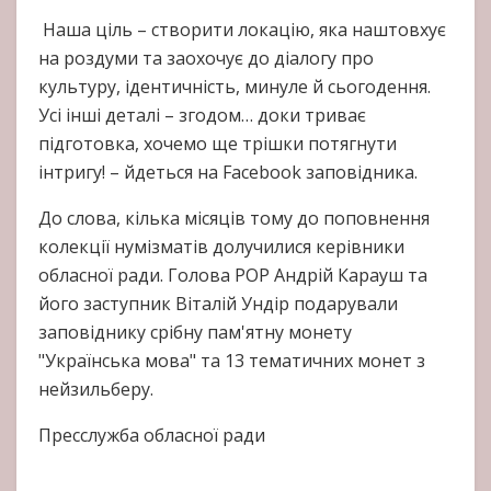
Наша ціль – створити локацію, яка наштовхує
на роздуми та заохочує до діалогу про
культуру, ідентичність, минуле й сьогодення.
Усі інші деталі – згодом… доки триває
підготовка, хочемо ще трішки потягнути
інтригу! – йдеться на Facebook заповідника.
До слова, кілька місяців тому до поповнення
колекції нумізматів долучилися керівники
обласної ради. Голова РОР Андрій Карауш та
його заступник Віталій Ундір подарували
заповіднику срібну пам'ятну монету
"Українська мова" та 13 тематичних монет з
нейзильберу.
Пресслужба обласної ради