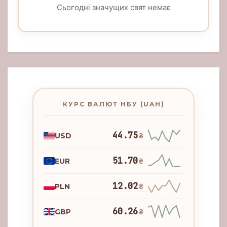
Сьогодні значущих свят немає
КУРС ВАЛЮТ НБУ (UAH)
44.75
USD
₴
51.70
EUR
₴
12.02
PLN
₴
60.26
GBP
₴