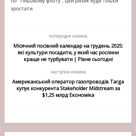
по “тіньовому флоту”, цей ризик буде тільки
зростати.
попередня новина
Місячний посівний календар на грудень 2025:
які культури посадити, у який час рослини
краще не турбувати | Рівне сьогодні
наступна новина
Американський оператор газопроводів Targa
купує конкурента Stakeholder Midstream за
$1,25 млрд Економіка