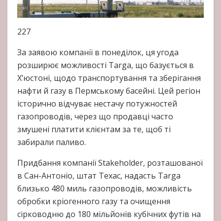
227
За заявою компанії в понеділок, ця угода
розширює можливості Targa, що базується в
Х’юстоні, щодо транспортування та зберігання
нафти й газу в Пермському басейні. Цей регіон
історично відчуває нестачу потужностей
газопроводів, через що продавці часто
змушені платити клієнтам за те, щоб ті
забирали паливо.
Придбання компанії Stakeholder, розташованої
в Сан-Антоніо, штат Техас, надасть Targa
близько 480 миль газопроводів, можливість
обробки кріогенного газу та очищення
сірководню до 180 мільйонів кубічних футів на