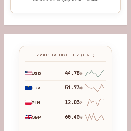
КУРС ВАЛЮТ НБУ (UAH)
44.78
USD
₴
51.73
EUR
₴
12.03
PLN
₴
60.40
GBP
₴