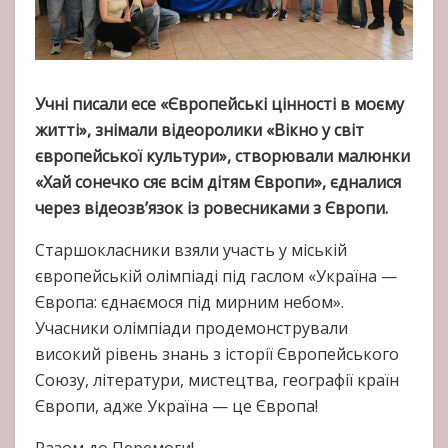
Учні писали есе «Європейські цінності в моєму
житті», знімали відеоролики «Вікно у світ
європейської культури», створювали малюнки
«Хай сонечко сяє всім дітям Європи», єдналися
через відеозв’язок із ровесниками з Європи.
Старшокласники взяли участь у міській
європейській олімпіаді під гаслом «Україна —
Європа: єднаємося під мирним небом».
Учасники олімпіади продемонстрували
високий рівень знань з історії Європейського
Союзу, літератури, мистецтва, географії країн
Європи, адже Україна — це Європа!
Разом до Перемоги!