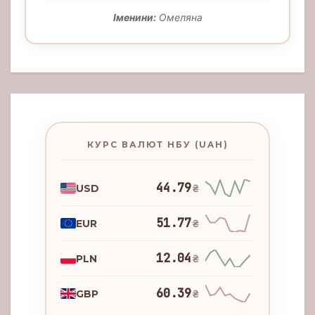
Іменини:
Омеляна
КУРС ВАЛЮТ НБУ (UAH)
44.79
USD
₴
51.77
EUR
₴
12.04
PLN
₴
60.39
GBP
₴