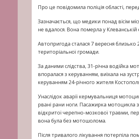
Про це повідомила поліція області, пере
Зазначається, що медики понад вісім міся
не вдалося. Вона померла у Клеванській 
Автопригода сталася 7 вересня близько 2
територіальної громади.
За даними слідства, 31-річна водійка мо
впоралася з керуванням, виїхала на зустр
керуванням 24-річного жителя Костополя
Унаслідок аварії кермувальниця мотоци
рвані рани ноги. Пасажирка мотоцикла 
відкритої черепно-мозкової травми, пер
вона була без мотошолома.
Після тривалого лікування потерпіла по