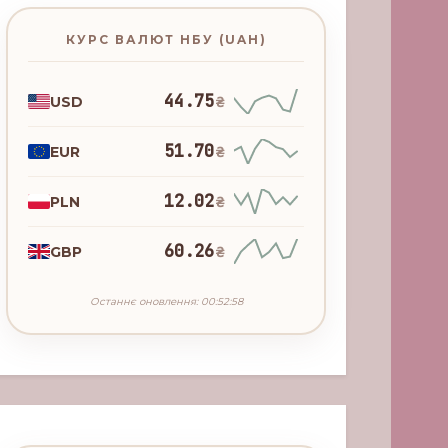
КУРС ВАЛЮТ НБУ (UAH)
44.75
USD
₴
51.70
EUR
₴
12.02
PLN
₴
60.26
GBP
₴
Останнє оновлення: 00:52:58