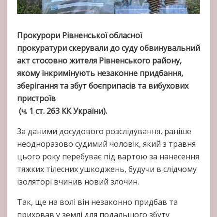
Прокурори Рівненської обласної
прокуратури скерували до суду обвинувальний
акт стосовно жителя Рівненського району,
якому інкримінують незаконне придбання,
зберігання та збут боєприпасів та вибухових
пристроїв
(ч. 1 ст. 263 КК України).
За даними досудового розслідування, раніше
неодноразово судимий чоловік, який з травня
цього року перебуває під вартою за нанесення
тяжких тілесних ушкоджень, будучи в слідчому
ізоляторі вчинив новий злочин.
Так, ще на волі він незаконно придбав та
приховав у землі для подальшого збуту