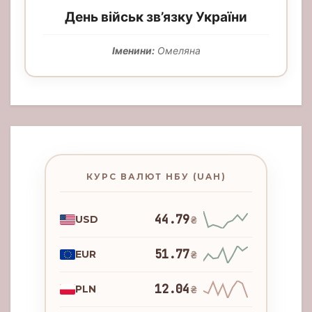
День військ зв’язку України
Іменини:
Омеляна
КУРС ВАЛЮТ НБУ (UAH)
44.79
USD
₴
51.77
EUR
₴
12.04
PLN
₴