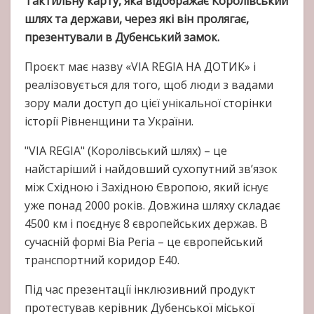
Тактильну карту, яка відображає Королівський
шлях та держави, через які він пролягає,
презентували в Дубенський замок.
Проєкт має назву «VIA REGIA НА ДОТИК» і
реалізовується для того, щоб люди з вадами
зору мали доступ до цієї унікальної сторінки
історії Рівненщини та України.
"VIA REGIA" (Королівський шлях) – це
найстаріший і найдовший сухопутний зв’язок
між Східною і Західною Європою, який існує
уже понад 2000 років. Довжина шляху складає
4500 км і поєднує 8 європейських держав. В
сучасній формі Віа Регіа – це європейський
транспортний коридор E40.
Під час презентації інклюзивний продукт
протестував керівник Дубенської міської