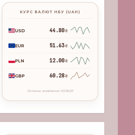
КУРС ВАЛЮТ НБУ (UAH)
44.80
USD
₴
51.63
EUR
₴
12.00
PLN
₴
60.28
GBP
₴
Останнє оновлення: 03:36:20