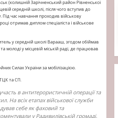
ськ (колишній Зарічненський район Рівненської
ісцевій середній школі, після чого вступив до
 Під час навчання проходив військову
 році отримав диплом спеціаліста і військове
итель у середній школі Варааш, згодом обіймав
 та молоді у місцевій міській раді, де працював
ойних Силах України за мобілізацією.
ТЦК та СП.
участь в антитерористичній операції та
ил. На всіх етапах військової служби
дував себе як фаховий та
коментували у Радивилівській громаді.