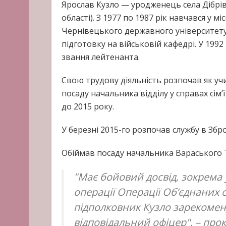
Ярослав Кузло — уродженець села Дібрів
області). З 1977 по 1987 рік навчався у м
Чернівецького державного університету.
підготовку на військовій кафедрі. У 1992
звання лейтенанта.
Свою трудову діяльність розпочав як уч
посаду начальника відділу у справах сім’ї
до 2015 року.
У березні 2015-го розпочав службу в Збр
Обіймав посаду начальника Вараського 
"Має бойовий досвід, зокрема 
операції Операції Об’єднаних с
підполковник Кузло зарекомен
відповідальний офіцер", – про