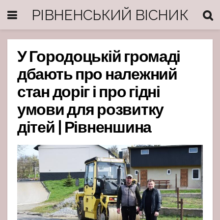
РІВНЕНСЬКИЙ ВІСНИК
У Городоцькій громаді
дбають про належний
стан доріг і про гідні
умови для розвитку
дітей | Рівненшина