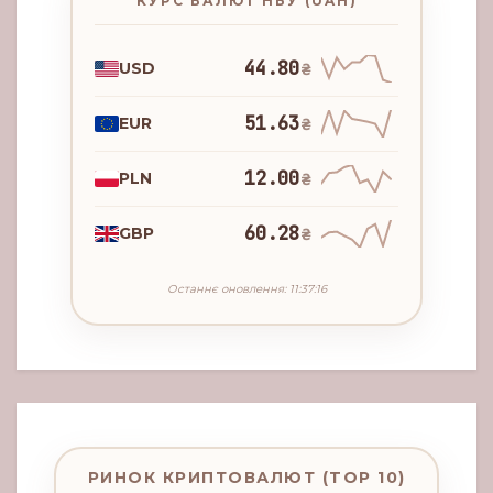
КУРС ВАЛЮТ НБУ (UAH)
44.80
USD
₴
51.63
EUR
₴
12.00
PLN
₴
60.28
GBP
₴
Останнє оновлення: 11:37:16
РИНОК КРИПТОВАЛЮТ (TOP 10)