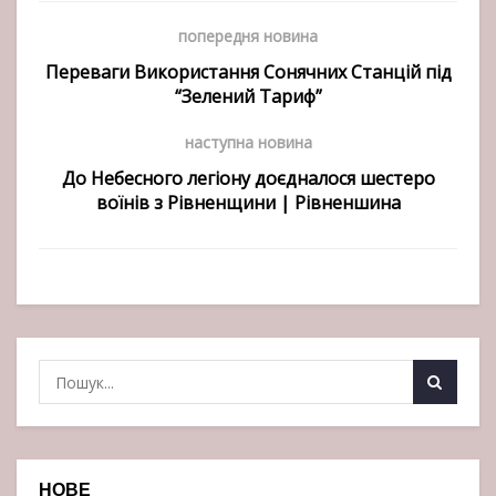
попередня новина
Переваги Використання Сонячних Станцій під
“Зелений Тариф”
наступна новина
До Небесного легіону доєдналося шестеро
воїнів з Рівненщини | Рівненшина
НОВЕ