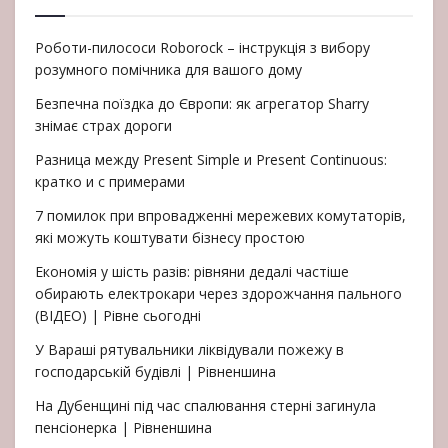
Роботи-пилососи Roborock – інструкція з вибору
розумного помічника для вашого дому
Безпечна поїздка до Європи: як агрегатор Sharry
знімає страх дороги
Разница между Present Simple и Present Continuous:
кратко и с примерами
7 помилок при впровадженні мережевих комутаторів,
які можуть коштувати бізнесу простою
Економія у шість разів: рівняни дедалі частіше
обирають електрокари через здорожчання пального
(ВІДЕО) | Рівне сьогодні
У Вараші рятувальники ліквідували пожежу в
господарській будівлі | Рівненшина
На Дубенщині під час спалювання стерні загинула
пенсіонерка | Рівненшина