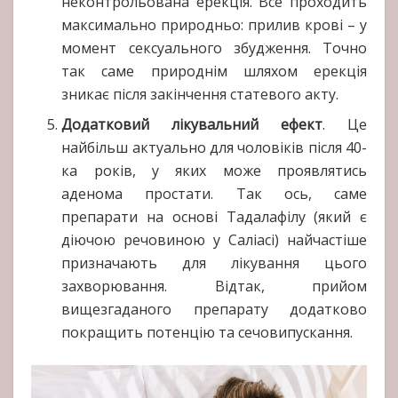
неконтрольована ерекція. Все проходить
максимально природньо: прилив крові – у
момент сексуального збудження. Точно
так саме природнім шляхом ерекція
зникає після закінчення статевого акту.
Додатковий лікувальний ефект
. Це
найбільш актуально для чоловіків після 40-
ка років, у яких може проявлятись
аденома простати. Так ось, саме
препарати на основі Тадалафілу (який є
діючою речовиною у Саліасі) найчастіше
призначають для лікування цього
захворювання. Відтак, прийом
вищезгаданого препарату додатково
покращить потенцію та сечовипускання.