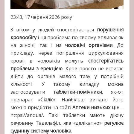
23:43, 17 червня 2026 року
З віком у людей спостерігається
порушення
кровообігу
і ця проблема по-своєму впливає як
на жіночі, так і на
чоловічі організми
. До
прикладу, через погіршення циркулювання
крові, в чоловіків можуть
спостерігатись
проблеми з ерекцією
. Кров просто не встигає
дійти до органів малого тазу у потрібній
кількості. У такому випадку можна
застосовувати
таблетки-помічники
, як-от
препарат «
Сіаліс
». Найбільш вигідно його
можна придбати на сайті
Аптеки низьких цін
–
https://anc.ua/. Такі таблетки мають діючу
речовину Тадалафіл, яка «делікатно»
регулює
судинну систему чоловіка
.