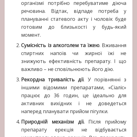
організмі потрібно перебуватиме діюча
речовина. Відтак, відпаде потреба у
плануванні статевого акту і чоловік буде
готовим до близькості у будь-який
момент.
Сумісність із алкоголем та їжею
. Вживання
спиртних напоїв чи жирної їжі не
знижують ефективність препарату. І що
важливо – не сповільнюють його дію.
Рекордна тривалість дії
. У порівнянні з
іншими відомими препаратами, «Сіаліс»
працює до 36 годин, це ідеально для
активних вихідних і не доведеться
наперед планувати прийом пігулки.
Природній механізм дії.
Після прийому
препарату ерекція не відбувається