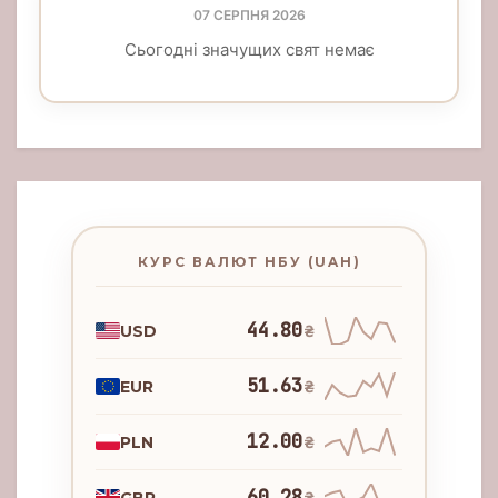
07 СЕРПНЯ 2026
Сьогодні значущих свят немає
КУРС ВАЛЮТ НБУ (UAH)
44.80
USD
₴
51.63
EUR
₴
12.00
PLN
₴
60.28
GBP