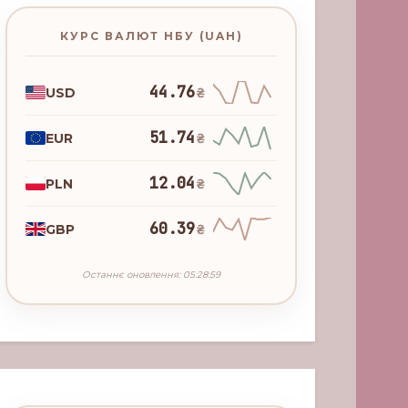
КУРС ВАЛЮТ НБУ (UAH)
44.76
USD
₴
51.74
EUR
₴
12.04
PLN
₴
60.39
GBP
₴
Останнє оновлення: 05:28:59