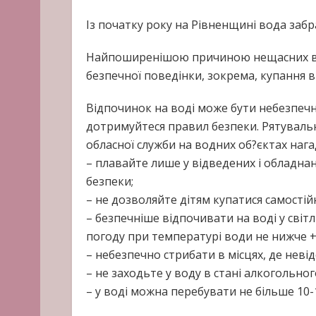
Із початку року на Рівненщині вода забр
Найпоширенішою причиною нещасних ви
безпечної поведінки, зокрема, купання в
Відпочинок на воді може бути небезпечн
дотримуйтеся правил безпеки. Рятуваль
обласної служби на водних об?єктах на
– плавайте лише у відведених і обладнан
безпеки;
– не дозволяйте дітям купатися самостій
– безпечніше відпочивати на воді у світл
погоду при температурі води не нижче +1
– небезпечно стрибати в місцях, де невід
– не заходьте у воду в стані алкогольного
– у воді можна перебувати не більше 10