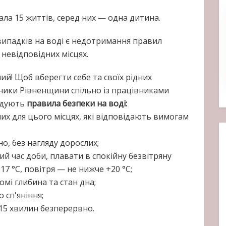
ала 15 життів, серед них — одна дитина.
падків на воді є недотримання правил
 невідповідних місцях.
ий! Щоб вберегти себе та своїх рідних
ники Рівненщини спільно із працівниками
гадують
правила безпеки на воді:
их для цього місцях, які відповідають вимогам
но, без нагляду дорослих;
ий час доби, плавати в спокійну безвітряну
7 °С, повітря — не нижче +20 °С;
омі глибина та стан дна;
 сп'яніння;
-15 хвилин безперервно.