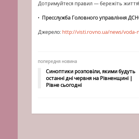
Дотримуйтеся правил — бережіть життя
•
Пресслужба Головного управління ДСНС 
Джерело:
http://visti.rovno.ua/news/voda
попередня новина
Синоптики розповіли, якими будуть
останні дні червня на Рівненщині |
Рівне сьогодні