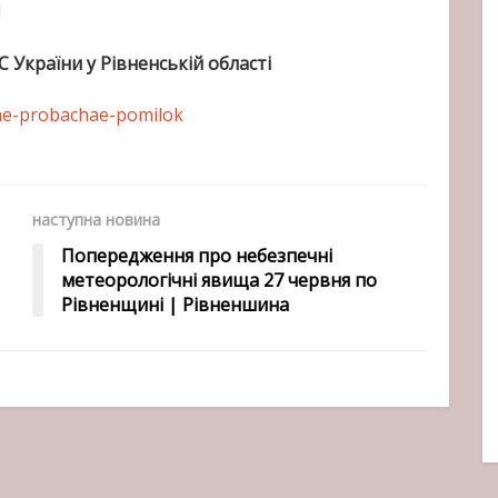
!
України у Рівненській області
-ne-probachae-pomilok
наступна новина
Попередження про небезпечні
метеорологічні явища 27 червня по
Рівненщині | Рівненшина