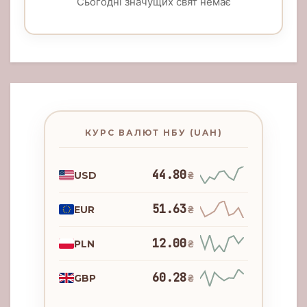
Сьогодні значущих свят немає
КУРС ВАЛЮТ НБУ (UAH)
44.80
USD
₴
51.63
EUR
₴
12.00
PLN
₴
60.28
GBP
₴