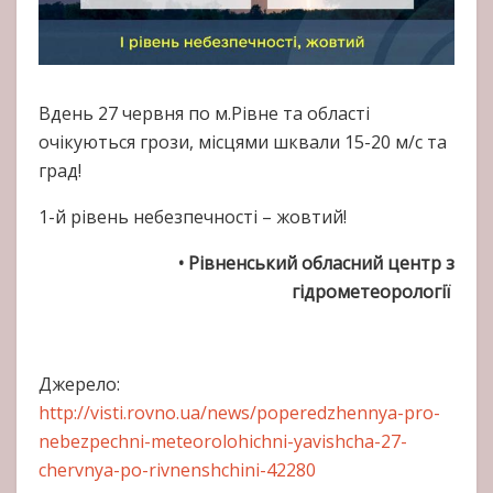
Вдень 27 червня по м.Рівне та області
очікуються грози, місцями шквали 15-20 м/с та
град!
1-й рівень небезпечності – жовтий!
•
Рівненський обласний центр з
гідрометеорології
Джерело:
http://visti.rovno.ua/news/poperedzhennya-pro-
nebezpechni-meteorolohichni-yavishcha-27-
chervnya-po-rivnenshchini-42280