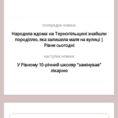
попередня новина
Народила вдома: на Тернопільщині знайшли
породіллю, яка залишила маля на вулиці |
Рівне сьогодні
наступна новина
У Рівному 10-річний школяр “замінував”
лікарню