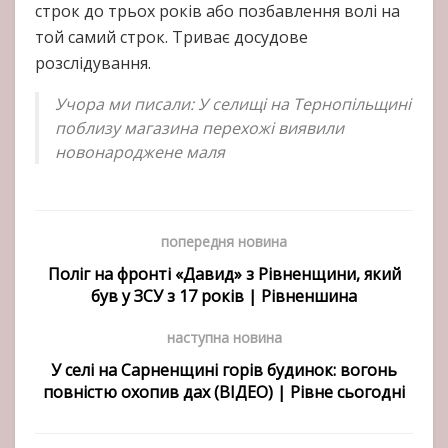
строк до трьох років або позбавлення волі на
той самий строк. Триває досудове
розслідування.
Учора ми писали: У селищі на Тернопільщині
поблизу магазина перехожі виявили
новонароджене маля
попередня новина
Поліг на фронті «Давид» з Рівненщини, який
був у ЗСУ з 17 років | Рівненшина
наступна новина
У селі на Сарненщині горів будинок: вогонь
повністю охопив дах (ВІДЕО) | Рівне сьогодні