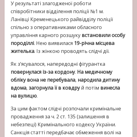
У результаті злагодженої роботи
співробітники відділення поліції №1 м.
Ланівці Кременецького райвідділу поліції
спільно з оперативниками обласного
управління карного розшуку
встановили особу
породіллі
. Нею виявилася
19-річна місцева
жителька
. Із жінкою проводять слідчі дії.
Як з’ясувалося, напередодні фігурантка
повернулася із-за кордону
.
На медичному
обліку вона не перебувала
,
народила дитину
вдома
,
загорнула її в ковдру
й потім
винесла
на вулицю
.
За цим фактом слідчі розпочали кримінальне
провадження за ч. 2 ст. 135 (залишення в
небезпеці) Кримінального кодексу України.
Санкція статті передбачає обмеження волі на