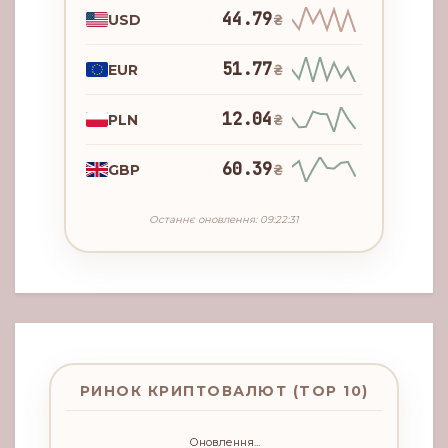
44.79
USD
₴
51.77
EUR
₴
12.04
PLN
₴
60.39
GBP
₴
Останнє оновлення: 09:22:31
РИНОК КРИПТОВАЛЮТ (TOP 10)
Оновлення...