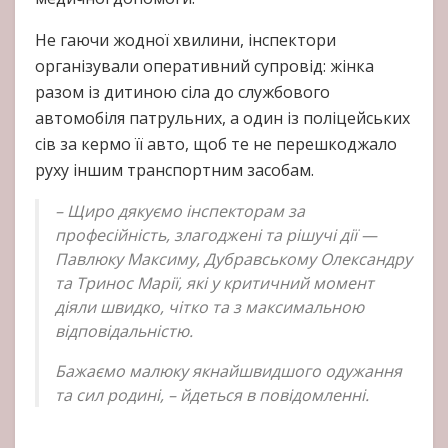
Не гаючи жодної хвилини, інспектори
організували оперативний супровід: жінка
разом із дитиною сіла до службового
автомобіля патрульних, а один із поліцейських
сів за кермо її авто, щоб те не перешкоджало
руху іншим транспортним засобам.
– Щиро дякуємо інспекторам за
професійність, злагоджені та рішучі дії —
Павлюку Максиму, Дубравському Олександру
та Тринос Марії, які у критичний момент
діяли швидко, чітко та з максимальною
відповідальністю.
Бажаємо малюку якнайшвидшого одужання
та сил родині, – йдеться в повідомленні.