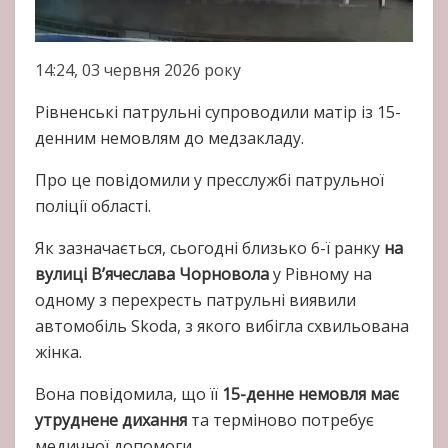
14:24, 03 червня 2026 року
Рівненські патрульні супроводили матір із 15-
денним немовлям до медзакладу.
Про це повідомили у пресслужбі патрульної
поліції області.
Як зазначається, сьогодні близько 6-ї ранку
на
вулиці В’ячеслава Чорновола
у Рівному на
одному з перехресть патрульні виявили
автомобіль Skoda, з якого вибігла схвильована
жінка.
Вона повідомила, що її
15-денне немовля має
утруднене дихання
та терміново потребує
медичної допомоги.