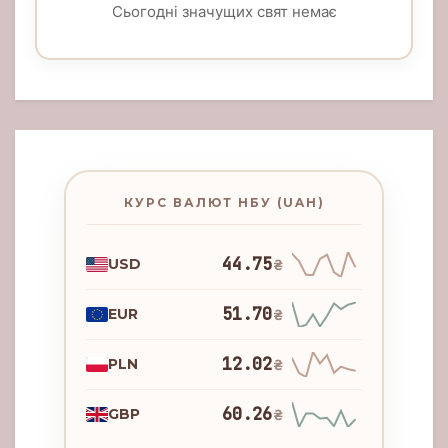
Сьогодні значущих свят немає
КУРС ВАЛЮТ НБУ (UAH)
44.75
USD
₴
51.70
EUR
₴
12.02
PLN
₴
60.26
GBP
₴