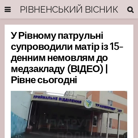
РІВНЕНСЬКИЙ ВІСНИК
У Рівному патрульні
супроводили матір із 15-
денним немовлям до
медзакладу (ВІДЕО) |
Рівне сьогодні