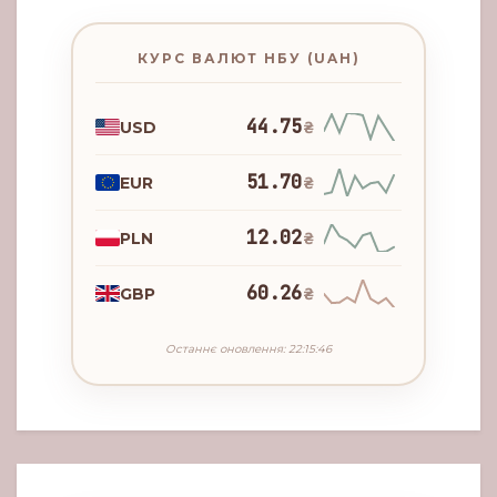
КУРС ВАЛЮТ НБУ (UAH)
44.75
USD
₴
51.70
EUR
₴
12.02
PLN
₴
60.26
GBP
₴
Останнє оновлення: 22:15:46