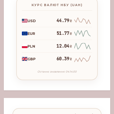
КУРС ВАЛЮТ НБУ (UAH)
44.79
USD
₴
51.77
EUR
₴
12.04
PLN
₴
60.39
GBP
₴
Останнє оновлення: 04:14:00