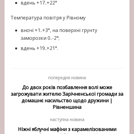
вдень +17..+22°
Температура повітря у Рівному
вночі +1..+3°, на поверхні грунту
заморозки 0..-2°;
вдень +19..+21°.
попередня новина
До двох років позбавлення волі може
загрожувати жителю Зарічненської громади за
домашнє насильство щодо дружини |
Рівненшина
наступна новина
Ніжні яблучні мафіни з карамелізованими