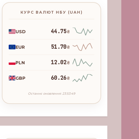
КУРС ВАЛЮТ НБУ (UAH)
44.75
USD
₴
51.70
EUR
₴
12.02
PLN
₴
60.26
GBP
₴
Останнє оновлення: 23:53:49