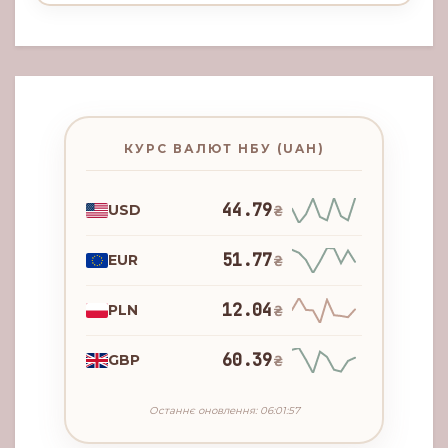
КУРС ВАЛЮТ НБУ (UAH)
44.79
USD
₴
51.77
EUR
₴
12.04
PLN
₴
60.39
GBP
₴
Останнє оновлення: 06:01:57