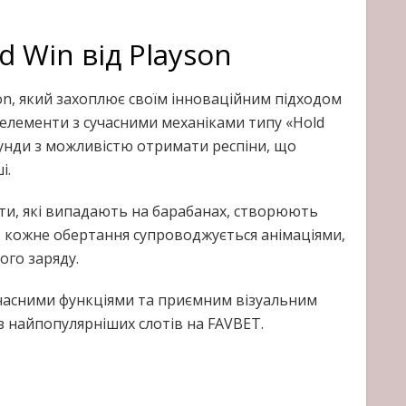
nd Win від Playson
yson, який захоплює своїм інноваційним підходом
 елементи з сучасними механіками типу «Hold
аунди з можливістю отримати респіни, що
і.
ети, які випадають на барабанах, створюють
, кожне обертання супроводжується анімаціями,
ого заряду.
часними функціями та приємним візуальним
з найпопулярніших слотів на FAVBET.