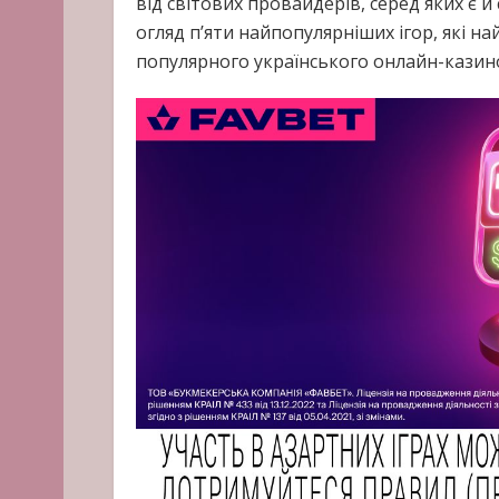
від світових провайдерів, серед яких є й
огляд п’яти найпопулярніших ігор, які 
популярного українського онлайн-казин