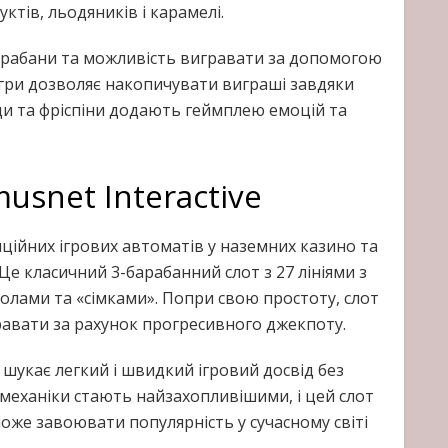
тів, льодяників і карамелі.
арабани та можливість вигравати за допомогою
а гри дозволяє накопичувати виграші завдяки
нди та фріспіни додають геймплею емоцій та
usnet Interactive
иційних ігрових автоматів у наземних казино та
е класичний 3-барабанний слот з 27 лініями з
лами та «сімками». Попри свою простоту, слот
равати за рахунок прогресивного джекпоту.
о шукає легкий і швидкий ігровий досвід без
 механіки стають найзахопливішими, і цей слот
може завоювати популярність у сучасному світі