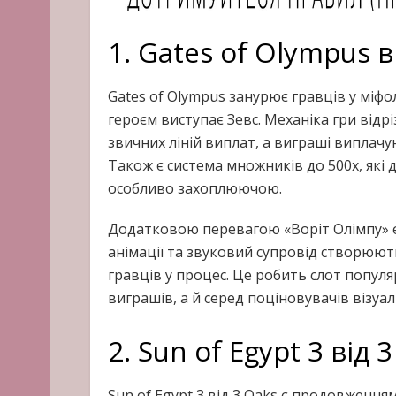
1. Gates of Olympus в
Gates of Olympus занурює гравців у міфол
героєм виступає Зевс. Механіка гри відрі
звичних ліній виплат, а виграші виплачую
Також є система множників до 500x, які д
особливо захоплюючою.
Додатковою перевагою «Воріт Олімпу» є ї
анімації та звуковий супровід створюют
гравців у процес. Це робить слот популя
виграшів, а й серед поціновувачів візуа
2. Sun of Egypt 3 від 
Sun of Egypt 3 від 3 Oaks є продовженням