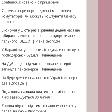
Continuous: кратко и с примерами
7 помилок при впровадженні мережевих
комутаторів, які можуть коштувати бізнесу
простою
Економія у шість разів: рівняни дедалі частіше
обирають електрокари через здорожчання
пального (ВІДЕО) | Рівне сьогодні
У Вараші рятувальники ліквідували пожежу в
господарській будівлі | Рівненшина
На Дубенщині під час спалювання стерні
загинула пенсіонерка | Рівненшина
Чи буде дефіцит пального в Україні: експерт
дав відповідь |
Податкова назвала платежі, термін сплати
яких завершується 30 липня |
Європа відстає від темпів накопичення газу
перед зимою – Bloomberg |