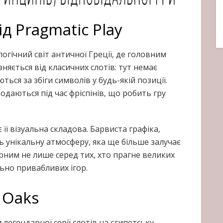
ід Pragmatic Play
огічний світ античної Греції, де головним
зняється від класичних слотів: тут немає
ться за збіги символів у будь-якій позиції.
одаються під час фріспінів, що робить гру
ї візуальна складова. Барвиста графіка,
ь унікальну атмосферу, яка ще більше залучає
рним не лише серед тих, хто прагне великих
льно привабливих ігор.
3 Oaks
 легендарної серії слотів на єгипетську