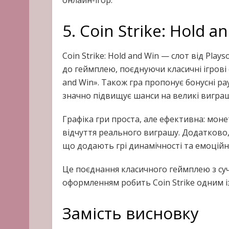
5. Coin Strike: Hold a
Coin Strike: Hold and Win — слот від Pla
до геймплею, поєднуючи класичні ігрові
and Win». Також гра пропонує бонусні р
значно підвищує шанси на великі виграш
Графіка гри проста, але ефективна: мон
відчуття реального виграшу. Додатково
що додають грі динамічності та емоційн
Це поєднання класичного геймплею з су
оформленням робить Coin Strike одним і
Замість висновку