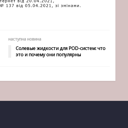
наступна новина
Солевые жидкости для POD-систем: что
это и почему они популярны