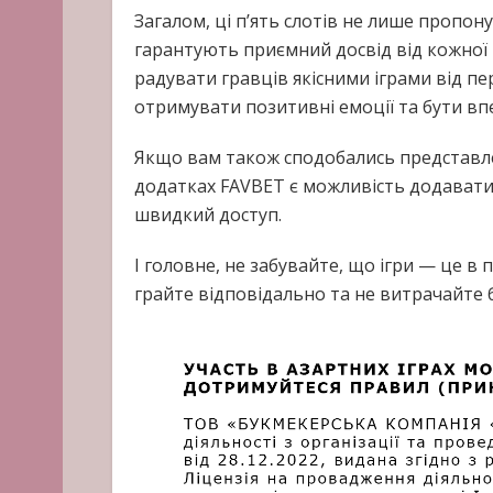
Загалом, ці п’ять слотів не лише пропону
гарантують приємний досвід від кожної 
радувати гравців якісними іграми від п
отримувати позитивні емоції та бути вп
Якщо вам також сподобались представлені
додатках FAVBET є можливість додавати 
швидкий доступ.
І головне, не забувайте, що ігри — це в 
грайте відповідально та не витрачайте б