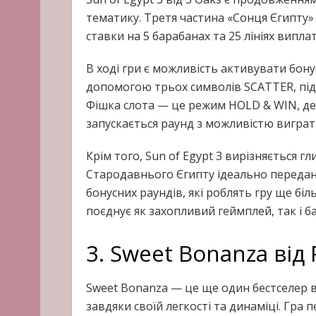
тематику. Третя частина «Сонця Єгипту»
ставки на 5 барабанах та 25 лініях виплат
В ході гри є можливість активувати бон
допомогою трьох символів SCATTER, під
Фішка слота — це режим HOLD & WIN, де 
запускається раунд з можливістю вигра
Крім того, Sun of Egypt 3 вирізняється г
Стародавнього Єгипту ідеально передан
бонусних раундів, які роблять гру ще біл
поєднує як захопливий геймплей, так і ба
3. Sweet Bonanza від 
Sweet Bonanza — це ще один бестселер ві
завдяки своїй легкості та динаміці. Гра 