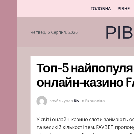
ГОЛОВНА
РІВНЕ
РІ
Четвер, 6 Серпня, 2026
Топ-5 найпопуля
онлайн-казино F
опублікував
Riv
в
Економіка
У світі онлайн-казино слоти займають ос
та великій кількості тем. FAVBET пропон