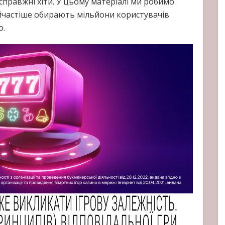
 справжні хіти. У цьому матеріалі ми робимо
найчастіше обирають мільйони користувачів
о.