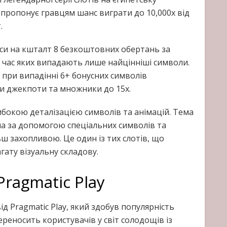
 пропонує гравцям шанс виграти до 10,000x від
.
уси на кшталт 8 безкоштовних обертань за
 час яких випадають лише найцінніші символи.
при випадінні 6+ бонусних символів
ти джекпоти та множники до 15x.
либокою деталізацією символів та анімацій. Тема
а за допомогою спеціальних символів та
ьш захопливою. Це один із тих слотів, що
гату візуальну складову.
Pragmatic Play
д Pragmatic Play, який здобув популярність
переносить користувачів у світ солодощів із