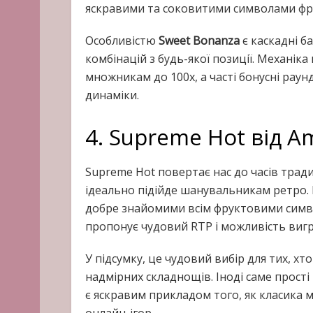
яскравими та соковитими символами фрук
Особливістю
Sweet Bonanza
є каскадні б
комбінацій з будь-якої позиції. Механік
множникам до 100х, а часті бонусні рау
динаміки.
4. Supreme Hot від Am
Supreme Hot повертає нас до часів трад
ідеально підійде шанувальникам ретро. Ц
добре знайомими всім фруктовими симво
пропонує чудовий RTP і можливість виг
У підсумку, це чудовий вибір для тих, хт
надмірних складнощів. Іноді саме прості
є яскравим прикладом того, як класика 
онлайн-ігор.