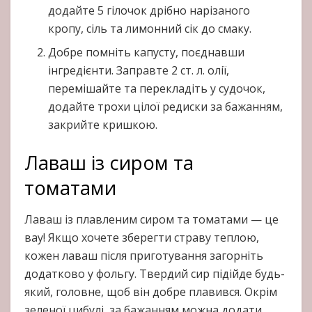
додайте 5 гілочок дрібно нарізаного
кропу, сіль та лимонний сік до смаку.
Добре помніть капусту, поєднавши
інгредієнти. Заправте 2 ст. л. олії,
перемішайте та перекладіть у судочок,
додайте трохи цілої редиски за бажанням,
закрийте кришкою.
Лаваш із сиром та
томатами
Лаваш із плавленим сиром та томатами — це
вау! Якщо хочете зберегти страву теплою,
кожен лаваш після приготування загорніть
додатково у фольгу. Твердий сир підійде будь-
який, головне, щоб він добре плавився. Окрім
зеленої цибулі, за бажанням можна додати