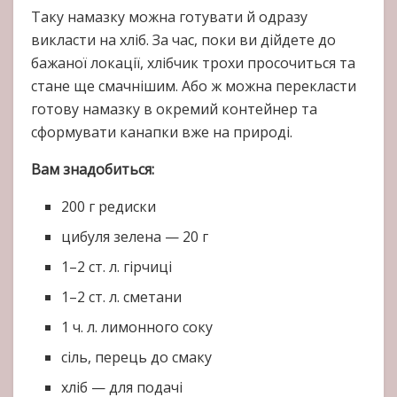
Таку намазку можна готувати й одразу
викласти на хліб. За час, поки ви дійдете до
бажаної локації, хлібчик трохи просочиться та
стане ще смачнішим. Або ж можна перекласти
готову намазку в окремий контейнер та
сформувати канапки вже на природі.
Вам знадобиться:
200 г редиски
цибуля зелена — 20 г
1–2 ст. л. гірчиці
1–2 ст. л. сметани
1 ч. л. лимонного соку
сіль, перець до смаку
хліб — для подачі