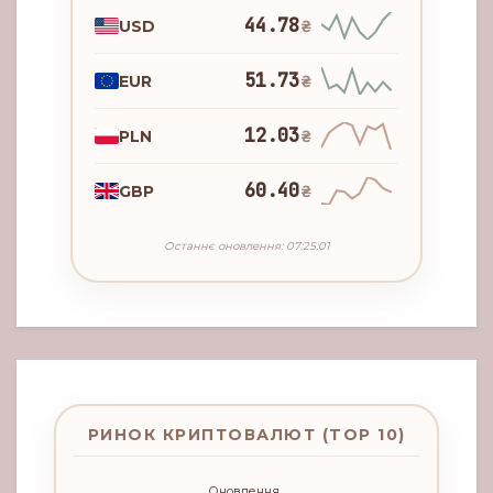
44.78
USD
₴
51.73
EUR
₴
12.03
PLN
₴
60.40
GBP
₴
Останнє оновлення: 07:25:01
РИНОК КРИПТОВАЛЮТ (TOP 10)
Оновлення...