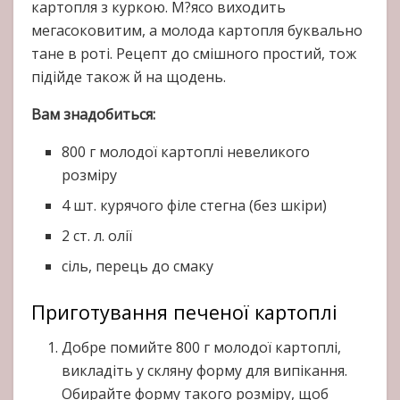
картопля з куркою. М?ясо виходить
мегасоковитим, а молода картопля буквально
тане в роті. Рецепт до смішного простий, тож
підійде також й на щодень.
Вам знадобиться:
800 г молодої картоплі невеликого
розміру
4 шт. курячого філе стегна (без шкіри)
2 ст. л. олії
сіль, перець до смаку
Приготування печеної картоплі
Добре помийте 800 г молодої картоплі,
викладіть у скляну форму для випікання.
Обирайте форму такого розміру, щоб