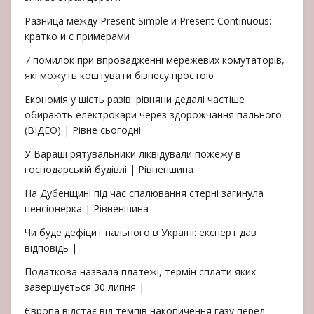
Разница между Present Simple и Present Continuous:
кратко и с примерами
7 помилок при впровадженні мережевих комутаторів,
які можуть коштувати бізнесу простою
Економія у шість разів: рівняни дедалі частіше
обирають електрокари через здорожчання пального
(ВІДЕО) | Рівне сьогодні
У Вараші рятувальники ліквідували пожежу в
господарській будівлі | Рівненшина
На Дубенщині під час спалювання стерні загинула
пенсіонерка | Рівненшина
Чи буде дефіцит пального в Україні: експерт дав
відповідь |
Податкова назвала платежі, термін сплати яких
завершується 30 липня |
Європа відстає від темпів накопичення газу перед