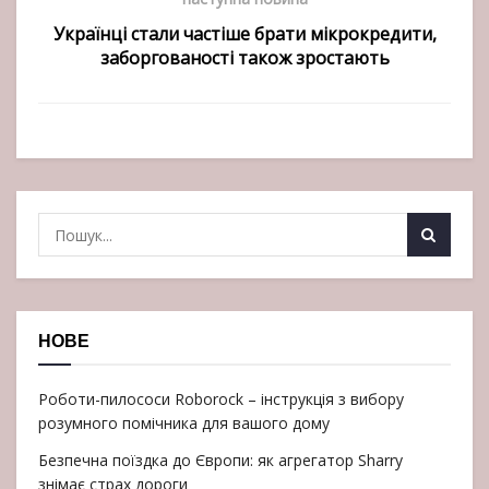
Українці стали частіше брати мікрокредити,
заборгованості також зростають
НОВЕ
Роботи-пилососи Roborock – інструкція з вибору
розумного помічника для вашого дому
Безпечна поїздка до Європи: як агрегатор Sharry
знімає страх дороги