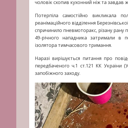
чоловік схопив кухонний ніж та завдав жі
Потерпіла самостійно викликала пол
реанімаційного відділення Березнівсько
спричинило пневмоторакс, різану рану п
49-річного нападника затримали в п
ізолятора тимчасового тримання.
Наразі вирішується питання про повід
передбаченого ч.1 ст.121 КК України 
запобіжного заходу.