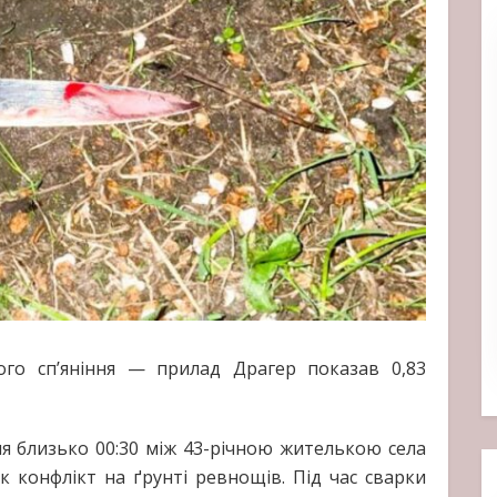
ого сп’яніння — прилад Драгер показав 0,83
я близько 00:30 між 43-річною жителькою села
к конфлікт на ґрунті ревнощів. Під час сварки