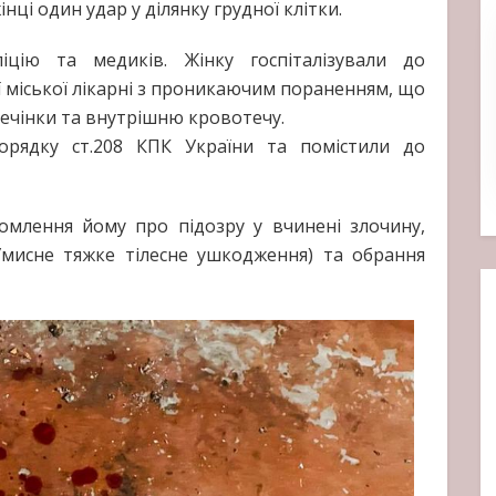
нці один удар у ділянку грудної клітки.
іцію та медиків. Жінку госпіталізували до
ї міської лікарні з проникаючим пораненням, що
ечінки та внутрішню кровотечу.
орядку ст.208 КПК України та помістили до
омлення йому про підозру у вчинені злочину,
(Умисне тяжке тілесне ушкодження) та обрання