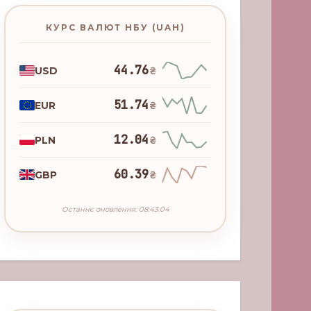
КУРС ВАЛЮТ НБУ (UAH)
44.76
USD
₴
51.74
EUR
₴
12.04
PLN
₴
60.39
GBP
₴
Останнє оновлення: 08:43:04