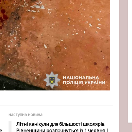
наступна новина
Літні канікули для більшості школярів
е
Рівненщини розпочнуться із 1 червня |