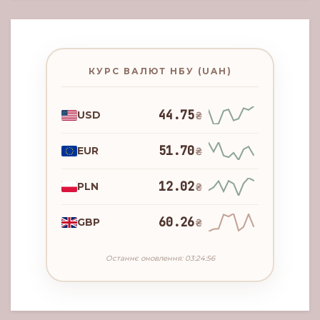
КУРС ВАЛЮТ НБУ (UAH)
44.75
USD
₴
51.70
EUR
₴
12.02
PLN
₴
60.26
GBP
₴
Останнє оновлення: 03:24:56