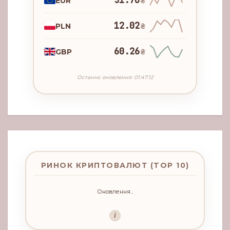
51.70
EUR
₴
12.02
PLN
₴
60.26
GBP
₴
Останнє оновлення: 01:47:12
РИНОК КРИПТОВАЛЮТ (TOP 10)
Оновлення...
i