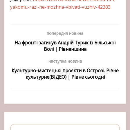
yakomu-razi-ne-mozhna-vbivati-vuzhiv-42383
попередня новина
На фронті загинув Андрій Турик із Більської
Волі | Рівненшина
наступна новина
Культурно-мистецькі проєкти в Острозі. Рівне
культурне(ВІДЕО) | Рівне сьогодні