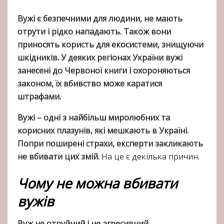
Вужі є безпечними для людини, не мають
отрути і рідко нападають. Також вони
приносять користь для екосистеми, знищуючи
шкідників. У деяких регіонах України вужі
занесені до Червоної книги і охороняються
законом, їх вбивство може каратися
штрафами.
Вужі – одні з найбільш миролюбних та
корисних плазунів, які мешкають в Україні.
Попри поширені страхи, експерти закликають
не вбивати цих змій.
На це є декілька причин.
Чому не можна вбивати
вужів
Вуж не отруйний і не агресивний