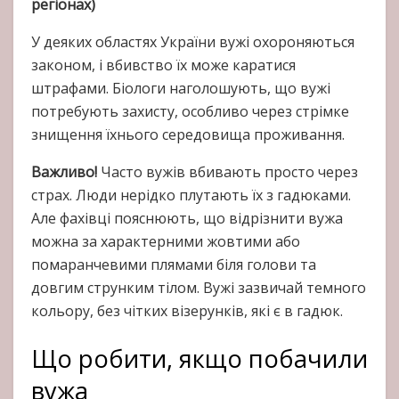
регіонах)
У деяких областях України вужі охороняються
законом, і вбивство їх може каратися
штрафами. Біологи наголошують, що вужі
потребують захисту, особливо через стрімке
знищення їхнього середовища проживання.
Важливо!
Часто вужів вбивають просто через
страх. Люди нерідко плутають їх з гадюками.
Але фахівці пояснюють, що відрізнити вужа
можна за характерними жовтими або
помаранчевими плямами біля голови та
довгим струнким тілом. Вужі зазвичай темного
кольору, без чітких візерунків, які є в гадюк.
Що робити, якщо побачили
вужа