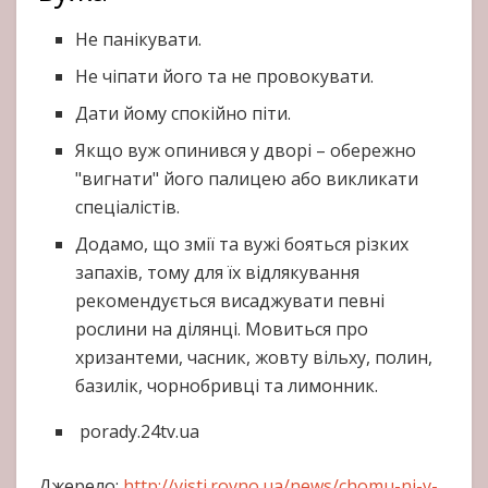
Не панікувати.
Не чіпати його та не провокувати.
Дати йому спокійно піти.
Якщо вуж опинився у дворі – обережно
"вигнати" його палицею або викликати
спеціалістів.
Додамо, що змії та вужі бояться різких
запахів, тому для їх відлякування
рекомендується висаджувати певні
рослини на ділянці. Мовиться про
хризантеми, часник, жовту вільху, полин,
базилік, чорнобривці та лимонник.
porady.24tv.ua
Джерело:
http://visti.rovno.ua/news/chomu-ni-v-