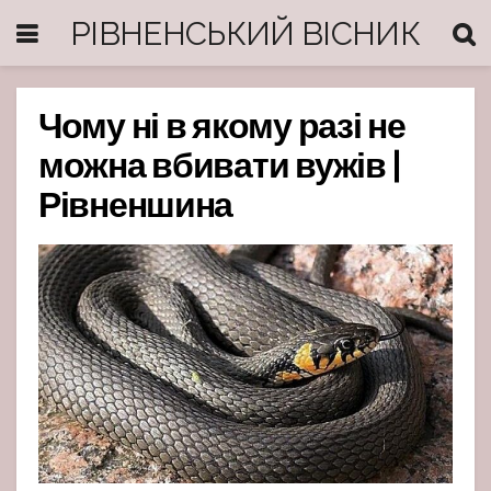
РІВНЕНСЬКИЙ ВІСНИК
Чому ні в якому разі не
можна вбивати вужів |
Рівненшина