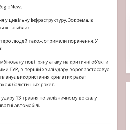
RegioNews.
я у цивільну інфраструктуру. Зокрема, в
ьох загиблих.
стеро людей також отримали поранення. У
:
мбіновану повітряну атаку на критичні об’єкти
ими ГУР, в першій хвилі удару ворог застосовує
м планує використання крилатих ракет
акож балістичних ракет.
о удару 13 травня по залізничному вокзалу
ватні автомобілі.