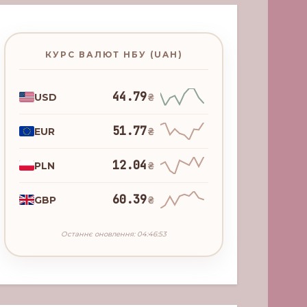
КУРС ВАЛЮТ НБУ (UAH)
44.79
USD
₴
51.77
EUR
₴
12.04
PLN
₴
60.39
GBP
₴
Останнє оновлення: 04:46:53