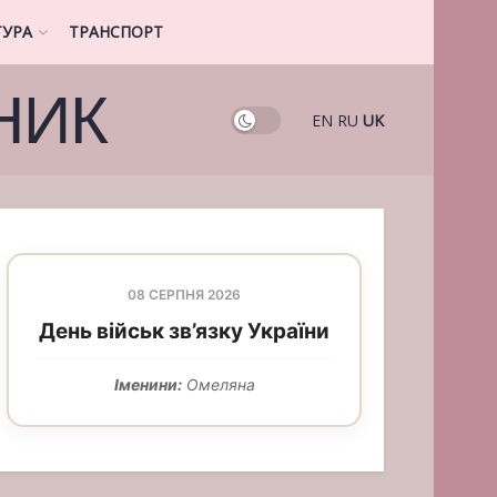
ТУРА
ТРАНСПОРТ
НИК
EN
RU
UK
08 СЕРПНЯ 2026
День військ зв’язку України
Іменини:
Омеляна