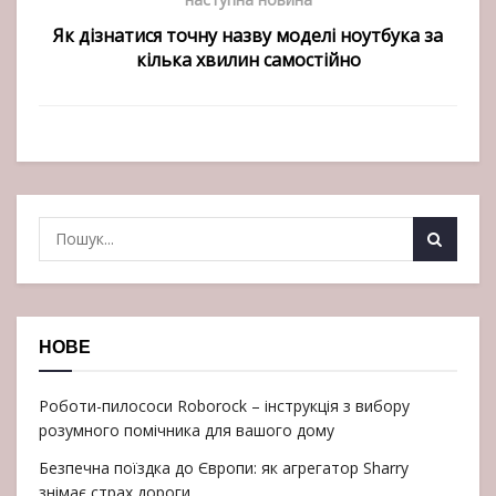
Як дізнатися точну назву моделі ноутбука за
кілька хвилин самостійно
НОВЕ
Роботи-пилососи Roborock – інструкція з вибору
розумного помічника для вашого дому
Безпечна поїздка до Європи: як агрегатор Sharry
знімає страх дороги