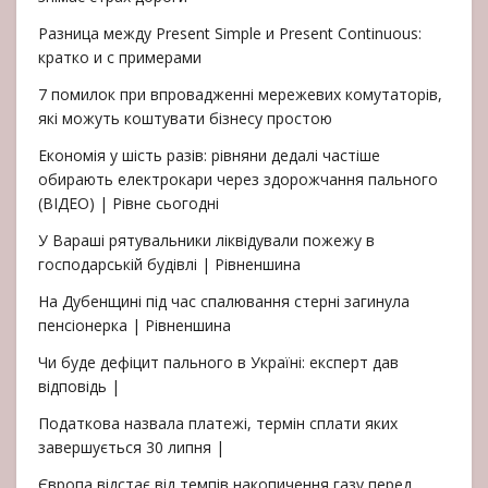
Разница между Present Simple и Present Continuous:
кратко и с примерами
7 помилок при впровадженні мережевих комутаторів,
які можуть коштувати бізнесу простою
Економія у шість разів: рівняни дедалі частіше
обирають електрокари через здорожчання пального
(ВІДЕО) | Рівне сьогодні
У Вараші рятувальники ліквідували пожежу в
господарській будівлі | Рівненшина
На Дубенщині під час спалювання стерні загинула
пенсіонерка | Рівненшина
Чи буде дефіцит пального в Україні: експерт дав
відповідь |
Податкова назвала платежі, термін сплати яких
завершується 30 липня |
Європа відстає від темпів накопичення газу перед