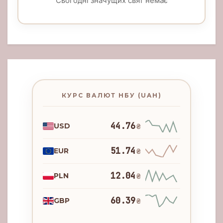
Сьогодні значущих свят немає
КУРС ВАЛЮТ НБУ (UAH)
44.76
USD
₴
51.74
EUR
₴
12.04
PLN
₴
60.39
GBP
₴