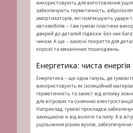
використовують для виготовлення ущіль
забезпечують герметичність, віброізолят
амортизаторів, які пом’якшують удари та
автомобілів – там гумові пластини вик
дверей до деталей підвіски. Без них ба
чином. А ще – захисні покриття для дета
корозії та механічних пошкоджень.
Енергетика: чиста енергія
Енергетика – ще одна галузь, де гумові 
використовують як ізоляційний матеріа
герметичність та захист від впливу зов
для вітрових та сонячних електростанці
Наприклад, гумові прокладки забезпечую
захищаючи їх від вологи та пилу. А в ві
ущільнення різних вузлів, забезпечуючи 