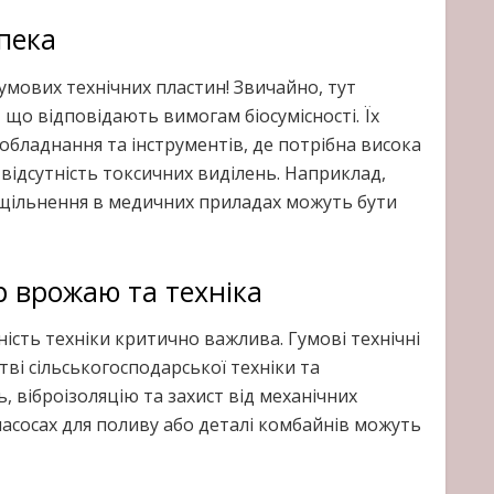
пека
умових технічних пластин! Звичайно, тут
 що відповідають вимогам біосумісності. Їх
бладнання та інструментів, де потрібна висока
та відсутність токсичних виділень. Наприклад,
ущільнення в медичних приладах можуть бути
р врожаю та техніка
ність техніки критично важлива. Гумові технічні
і сільськогосподарської техніки та
 віброізоляцію та захист від механічних
асосах для поливу або деталі комбайнів можуть