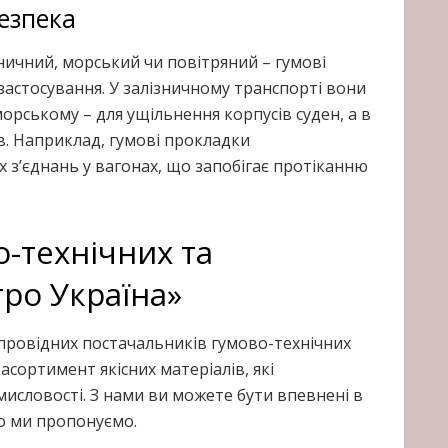
езпека
зничний, морський чи повітряний – гумові
застосування. У залізничному транспорті вони
орському – для ущільнення корпусів суден, а в
в. Наприклад, гумові прокладки
 з’єднань у вагонах, що запобігає протіканню
-технічних та
ро Україна»
провідних постачальників гумово-технічних
сортимент якісних матеріалів, які
мисловості. З нами ви можете бути впевнені в
що ми пропонуємо.