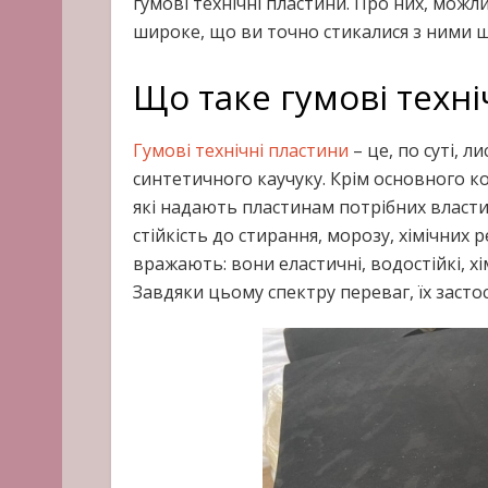
гумові технічні пластини. Про них, можлив
широке, що ви точно стикалися з ними щ
Що таке гумові техні
Гумові технічні пластини
– це, по суті, л
синтетичного каучуку. Крім основного ко
які надають пластинам потрібних власти
стійкість до стирання, морозу, хімічних
вражають: вони еластичні, водостійкі, хі
Завдяки цьому спектру переваг, їх засто