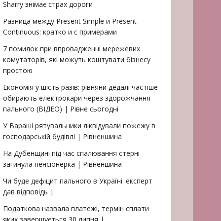
Sharry знімає страх дороги
Разница между Present Simple и Present
Continuous: кратко и с примерами
7 помилок при впровадженні мережевих
комутаторів, які можуть коштувати бізнесу
простою
Економія у шість разів: рівняни дедалі частіше
обирають електрокари через здорожчання
пального (ВІДЕО) | Рівне сьогодні
У Вараші рятувальники ліквідували пожежу в
господарській будівлі | Рівненшина
На Дубенщині під час спалювання стерні
загинула пенсіонерка | Рівненшина
Чи буде дефіцит пального в Україні: експерт
дав відповідь |
Податкова назвала платежі, термін сплати
яких завершується 30 липня |