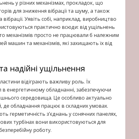
нень у різних механізмах, прокладок, що
орів для зниження вібрації та шуму, а також
 вібрації. Уявіть собі, наприклад, виробництво
ористовуються практично всюди: від ущільнень
гато механізмів просто не працювали б належним
лей машин та механізмів, які захищають їх від
 та надійні ущільнення
пластини відіграють важливу роль. Їх
л в енергетичному обладнанні, забезпечуючи
нішнього середовища. Це особливо актуально
й, де обладнання працює в складних умовах.
ть герметичність з’єднань у сонячних панелях,
трових турбінах вони використовуються для
безперебійну роботу.