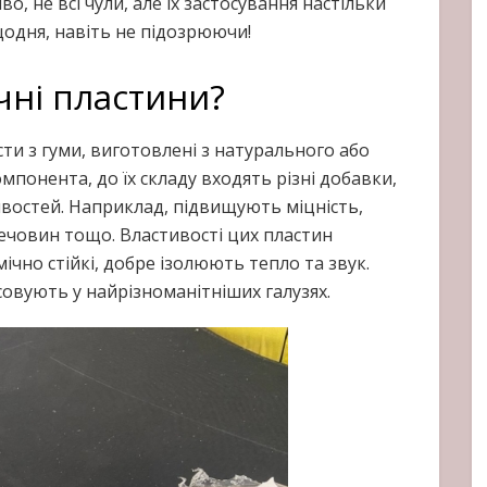
о, не всі чули, але їх застосування настільки
одня, навіть не підозрюючи!
чні пластини?
исти з гуми, виготовлені з натурального або
мпонента, до їх складу входять різні добавки,
востей. Наприклад, підвищують міцність,
 речовин тощо. Властивості цих пластин
мічно стійкі, добре ізолюють тепло та звук.
совують у найрізноманітніших галузях.