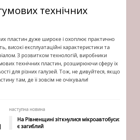
гумових технічних
них пластин дуже широке і охоплює практично
ість, високі експлуатаційні характеристики та
ріалом. З розвитком технологій, виробники
мових технічних пластин, розширюючи сферу їх
ті для різних галузей. Тож, не дивуйтеся, якщо
тину там, де її зовсім не очікували!
наступна новина
На Рівненщині зіткнулися мікроавтобуси:
|
є загиблий