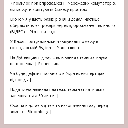
7 помилок при впровадженні мережевих комутаторів,
які можуть коштувати бізнесу простою
Економія у шість разів: рівняни дедалі частіше
обирають електрокари через здорожчання пального
(ВІДЕО) | Рівне сьогодні
У Вараші рятувальники ліквідували пожежу в
господарській будівлі | Рівненшина
На Дубенщині під час спалювання стерні загинула
пенсіонерка | Рівненшина
Чи буде дефіцит пального в Україні: експерт дав
відповідь |
Податкова назвала платежі, термін сплати яких
завершується 30 липня |
Європа відстає від темпів накопичення газу перед
зимою – Bloomberg |