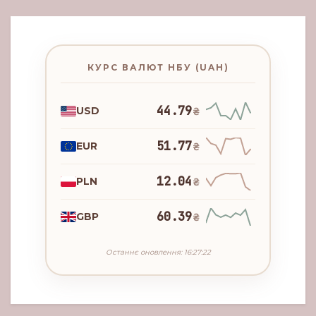
КУРС ВАЛЮТ НБУ (UAH)
44.79
USD
₴
51.77
EUR
₴
12.04
PLN
₴
60.39
GBP
₴
Останнє оновлення: 16:27:22