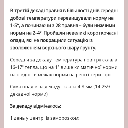
В третій декаді травня в більшості днів середні
добові температури перевищували норму на
1-5°, а починаючи з 28 травня – були нижчими
норми на 2-4°. Пройшли невеликі короткочасні
опади, які не покращили ситуацію із
зволоженням верхнього шару ґрунту.
Середня за декаду температура повітря склала
16-17º тепла, що на 1° вище кліматичної норми
на півдні і в межах норми на решті території.
Cума опадів за декаду склала 4-8 мм (14-25%
декадної норми).
За декаду відмічалось:
1 день у центрі із заморозком;