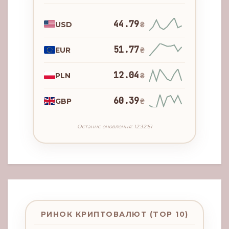
44.79
USD
₴
51.77
EUR
₴
12.04
PLN
₴
60.39
GBP
₴
Останнє оновлення: 12:32:51
РИНОК КРИПТОВАЛЮТ (TOP 10)