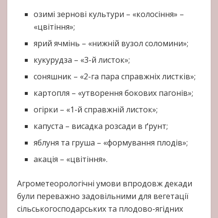
озимі зернові культури – «колосіння» –
«цвітіння»;
ярий ячмінь – «нижній вузол соломини»;
кукурудза – «3-й листок»;
соняшник – «2-га пара справжніх листків»;
картопля – «утворення бокових пагонів»;
огірки – «1-й справжній листок»;
капуста – висадка розсади в ґрунт;
яблуня та груша – «формування плодів»;
акація – «цвітіння».
Агрометеорологічні умови впродовж декади
були переважно задовільними для вегетації
сільськогосподарських та плодово-ягідних