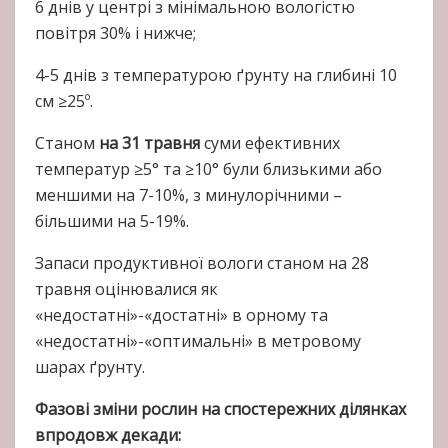
6 днів у центрі з мінімальною вологістю
повітря 30% і нижче;
4-5 днів з температурою ґрунту на глибині 10
см ≥25º.
Станом
на 31 травня
суми ефективних
температур ≥5° та ≥10° були близькими або
меншими на 7-10%, з минулорічними –
більшими на 5-19%.
Запаси продуктивної вологи станом на 28
травня оцінювалися як
«недостатні»-«достатні» в орному та
«недостатні»-«оптимальні» в метровому
шарах ґрунту.
Фазові зміни рослин на спостережних ділянках
впродовж декади: