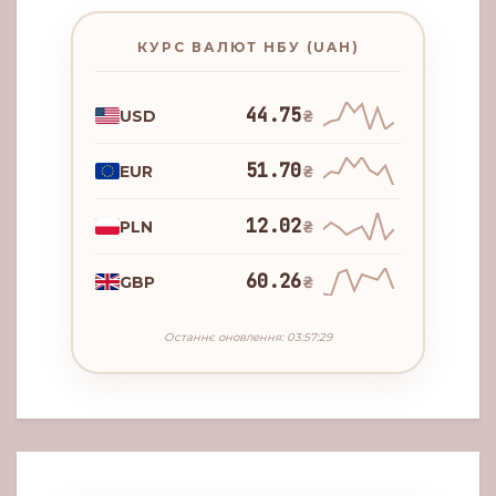
КУРС ВАЛЮТ НБУ (UAH)
44.75
USD
₴
51.70
EUR
₴
12.02
PLN
₴
60.26
GBP
₴
Останнє оновлення: 03:57:29