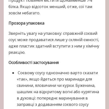
Продукт повинен містити щонайменше 7%
білка. Якщо відсоток менший, отже, сої там
зовсім небагато.
Прозора упаковка
Зверніть увагу на упаковку: справжній соєвий
соус може продаватися лише у скляній ємності,
адже пластик здатний вступити з ним у хімічну
реакцію.
Особливості застосування
Соєвому соусу однозначно варто сказати
«так», якщо йдеться про маринади для
свинини, яловичини чи курки. Буженина,
шашлик на відкритому вогні або курятина
в духовці: попереднє маринування в
заправці з додаванням соєвого соусу