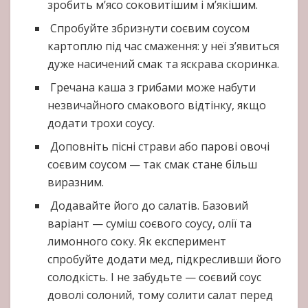
зробить м’ясо соковитішим і м’якішим.
Спробуйте збризнути соєвим соусом
картоплю під час смаження: у неї з’явиться
дуже насичений смак та яскрава скоринка.
Гречана каша з грибами може набути
незвичайного смакового відтінку, якщо
додати трохи соусу.
Доповніть пісні страви або парові овочі
соєвим соусом — так смак стане більш
виразним.
Додавайте його до салатів. Базовий
варіант — суміш соєвого соусу, олії та
лимонного соку. Як експеримент
спробуйте додати мед, підкресливши його
солодкість. І не забудьте — соєвий соус
доволі солоний, тому солити салат перед