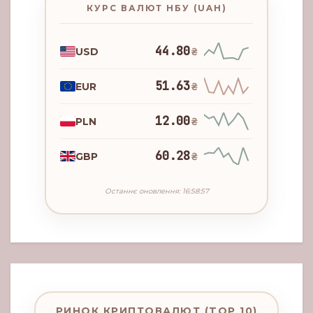
КУРС ВАЛЮТ НБУ (UAH)
44.80
USD
₴
51.63
EUR
₴
12.00
PLN
₴
60.28
GBP
₴
Останнє оновлення: 16:58:57
РИНОК КРИПТОВАЛЮТ (TOP 10)