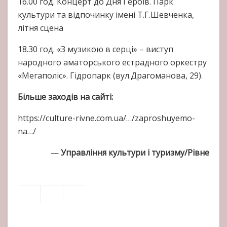
16.00 год. Концерт до Дня Героїв. Парк
культури та відпочинку імені Т.Г.Шевченка,
літня сцена
18.30 год. «З музикою в серці» – виступ
народного аматорського естрадного оркестру
«Мегаполіс».
Гідропарк (вул.Драгоманова, 29).
Більше заходів на сайті:
https://culture-rivne.com.ua/…/zaproshuyemo-
na…/
—
Управління культури і туризму/Рівне