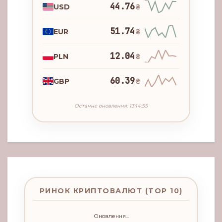
44.76
USD
₴
51.74
EUR
₴
12.04
PLN
₴
60.39
GBP
₴
Останнє оновлення: 13:14:55
РИНОК КРИПТОВАЛЮТ (TOP 10)
Оновлення...