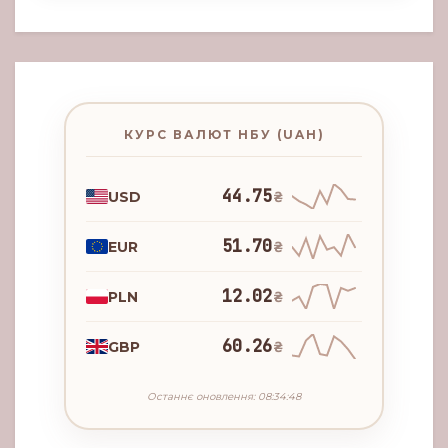
КУРС ВАЛЮТ НБУ (UAH)
44.75
USD
₴
51.70
EUR
₴
12.02
PLN
₴
60.26
GBP
₴
Останнє оновлення: 08:34:48