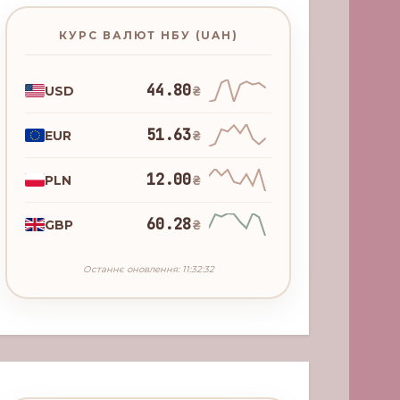
КУРС ВАЛЮТ НБУ (UAH)
44.80
USD
₴
51.63
EUR
₴
12.00
PLN
₴
60.28
GBP
₴
Останнє оновлення: 11:32:32