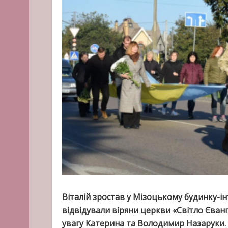
Віталій зростав у Мізоцькому будинку-ін
відвідували віряни церкви «Світло Єванг
увагу Катерина та Володимир Назаруки. З