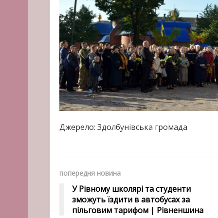
Джерело: Здолбунівська громада
попередня новина
У Рівному школярі та студенти
зможуть їздити в автобусах за
пільговим тарифом | Рівненшина