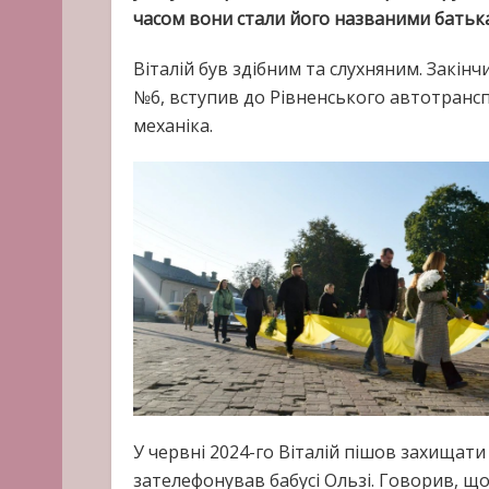
часом вони стали його названими батьк
Віталій був здібним та слухняним. Закінчи
№6, вступив до Рівненського автотранс
механіка.
У червні 2024-го Віталій пішов захищати 
зателефонував бабусі Ользі. Говорив, щ