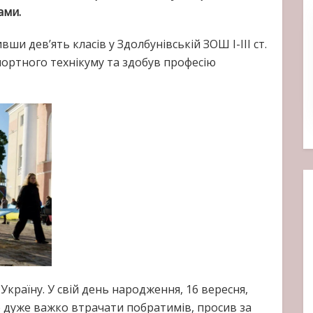
ами.
вши дев’ять класів у Здолбунівській ЗОШ І-III ст.
портного технікуму та здобув професію
Україну. У свій день народження, 16 вересня,
о дуже важко втрачати побратимів, просив за