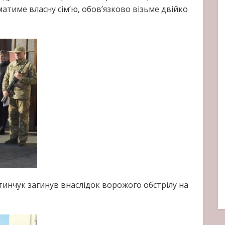
матиме власну сім’ю, обов’язково візьме двійко
тинчук загинув внаслідок ворожого обстрілу на