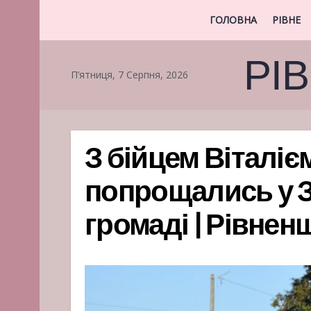
ГОЛОВНА
РІВНЕ
РІ
П’ятниця, 7 Серпня, 2026
З бійцем Віталі
попрощались у З
громаді | Рівнен