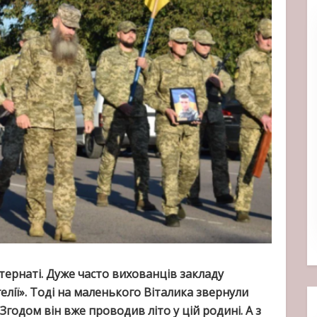
тернаті. Дуже часто вихованців закладу
елії». Тоді на маленького Віталика звернули
годом він вже проводив літо у цій родині. А з