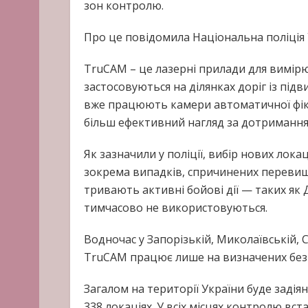
зон контролю.
Про це повідомила Національна поліція 
TruCAM – це лазерні прилади для вимірю
застосовуються на ділянках доріг із під
вже працюють камери автоматичної фікс
більш ефективний нагляд за дотриманн
Як зазначили у поліції, вибір нових лок
зокрема випадків, спричинених перевищ
тривають активні бойові дії — таких як
тимчасово не використовуються.
Водночас у Запорізькій, Миколаївській, С
TruCAM працює лише на визначених безп
Загалом на території України буде заді
338 локаціях. У всіх місцях контролю вст