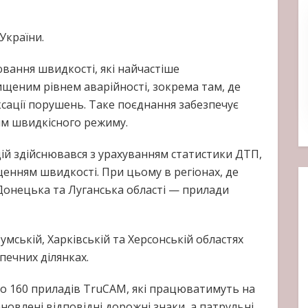
України.
вання швидкості, які найчастіше
вищеним рівнем аварійності, зокрема там, де
ації порушень. Таке поєднання забезпечує
ям швидкісного режиму.
ацій здійснювався з урахуванням статистики ДТП,
енням швидкості. При цьому в регіонах, де
 Донецька та Луганська області — прилади
умській, Харківській та Херсонській областях
ечних ділянках.
яно 160 приладів TruCAM, які працюватимуть на
ановлені відповідні дорожні знаки, а патрульні