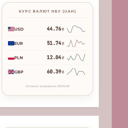
КУРС ВАЛЮТ НБУ (UAH)
44.76
USD
₴
51.74
EUR
₴
12.04
PLN
₴
60.39
GBP
₴
Останнє оновлення: 06:34:30