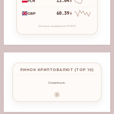
12.04
PLN
₴
60.39
GBP
₴
Останнє оновлення: 07:57:11
РИНОК КРИПТОВАЛЮТ (TOP 10)
Оновлення...
i