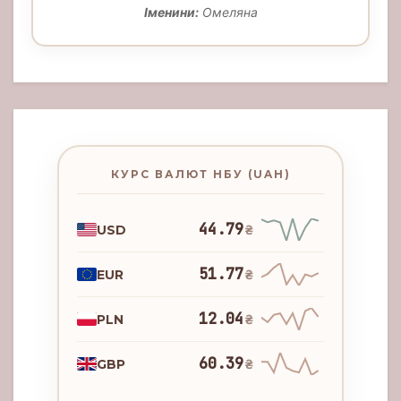
Іменини:
Омеляна
КУРС ВАЛЮТ НБУ (UAH)
44.79
USD
₴
51.77
EUR
₴
12.04
PLN
₴
60.39
GBP
₴